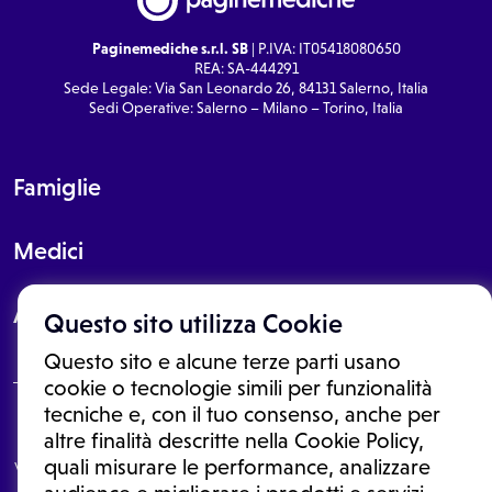
Paginemediche s.r.l. SB
| P.IVA: IT05418080650
REA: SA-444291
Sede Legale: Via San Leonardo 26, 84131 Salerno, Italia
Sedi Operative: Salerno – Milano – Torino, Italia
Famiglie
Medici
About
Questo sito utilizza Cookie
Questo sito e alcune terze parti usano
cookie o tecnologie simili per funzionalità
tecniche e, con il tuo consenso, anche per
Le informazioni proposte in questo sito non sono un consulto medico.
altre finalità descritte nella Cookie Policy,
In nessun caso, queste informazioni sostituiscono un consulto, una
quali misurare le performance, analizzare
visita o una diagnosi formulata dal medico. Non si devono considerare
le informazioni disponibili come suggerimenti per la formulazione di