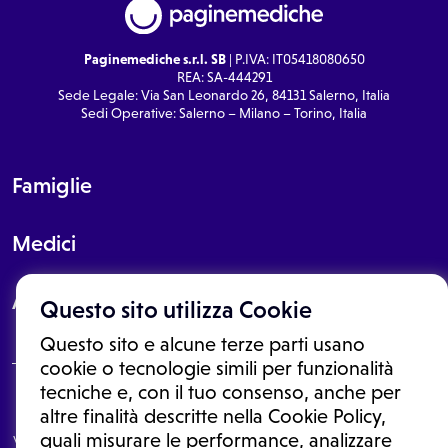
Paginemediche s.r.l. SB
| P.IVA: IT05418080650
REA: SA-444291
Sede Legale: Via San Leonardo 26, 84131 Salerno, Italia
Sedi Operative: Salerno – Milano – Torino, Italia
Famiglie
Medici
About
Questo sito utilizza Cookie
Questo sito e alcune terze parti usano
cookie o tecnologie simili per funzionalità
tecniche e, con il tuo consenso, anche per
Le informazioni proposte in questo sito non sono un consulto medico.
altre finalità descritte nella Cookie Policy,
In nessun caso, queste informazioni sostituiscono un consulto, una
quali misurare le performance, analizzare
visita o una diagnosi formulata dal medico. Non si devono considerare