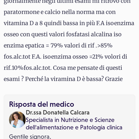
giornalmente negli ultimi esami mi ritrovo con
paratormone e calcio nella norma ma con
vitamina D a 8 quindi bassa in più F.A isoenzima
osseo con questi valori fosfatasi alcalina iso
enzima epatica = 79% valori di rif .>85%
fos.alc.tot F.A. isoenzima osseo =21% volori di
rif.10%fos.alc.tot. Cosa me pensate di questi
esami ? Perché la viramina D è bassa? Grazie
Risposta del medico
Dr.ssa Donatella Calcara
Specialista in
Nutrizione e Scienze
dell'alimentazione
e
Patologia clinica
Gentile signora,