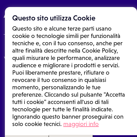
About
Questo sito utilizza Cookie
Questo sito e alcune terze parti usano
cookie o tecnologie simili per funzionalità
tecniche e, con il tuo consenso, anche per
Le informazioni proposte in questo sito non sono un consulto medico.
altre finalità descritte nella Cookie Policy,
In nessun caso, queste informazioni sostituiscono un consulto, una
quali misurare le performance, analizzare
visita o una diagnosi formulata dal medico. Non si devono considerare
le informazioni disponibili come suggerimenti per la formulazione di
audience e migliorare i prodotti e servizi.
una diagnosi, la determinazione di un trattamento o l'assunzione o
Puoi liberamente prestare, rifiutare o
sospensione di un farmaco senza prima consultare un medico di
medicina generale o uno specialista.
revocare il tuo consenso in qualsiasi
momento, personalizzando le tue
Condizioni di utilizzo
|
Privacy Policy
|
Gestione cookie
Ⓒ 2025 | Tutti i diritti riservati.
preferenze. Cliccando sul pulsante "Accetta
tutti i cookie" acconsenti all'uso di tali
tecnologie per tutte le finalità indicate.
Ignorando questo banner proseguirai con
solo cookie tecnici.
maggiori info