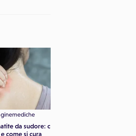
aginemediche
SIDeMaST
tite da sudore: che
Manifestazioni cliniche
 e come si cura
della dermatite atopic