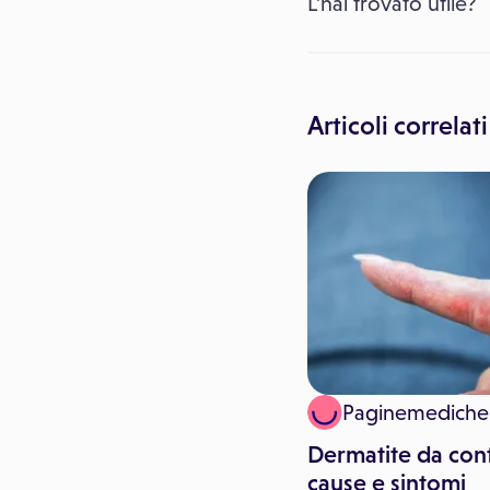
L’hai trovato utile?
Articoli correlati
SIDeMaST
Paginemediche
Manifestazioni cliniche
Dermatite da cont
della dermatite atopica
cause e sintomi