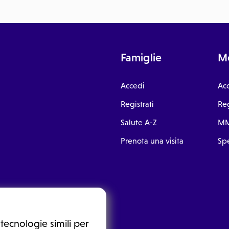
Famiglie
Me
Accedi
Ac
Registrati
Reg
Salute A-Z
MM
Prenota una visita
Spe
tecnologie simili per