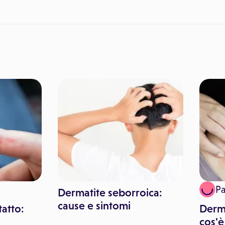
P
Dermatite seborroica:
cause e sintomi
atto:
Derma
cos'è