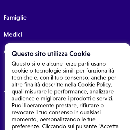
Famiglie
Medici
About
Questo sito utilizza Cookie
Questo sito e alcune terze parti usano
cookie o tecnologie simili per funzionalità
tecniche e, con il tuo consenso, anche per
Le informazioni proposte in questo sito non sono un consulto medico.
altre finalità descritte nella Cookie Policy,
In nessun caso, queste informazioni sostituiscono un consulto, una
quali misurare le performance, analizzare
visita o una diagnosi formulata dal medico. Non si devono considerare
le informazioni disponibili come suggerimenti per la formulazione di
audience e migliorare i prodotti e servizi.
una diagnosi, la determinazione di un trattamento o l'assunzione o
Puoi liberamente prestare, rifiutare o
sospensione di un farmaco senza prima consultare un medico di
medicina generale o uno specialista.
revocare il tuo consenso in qualsiasi
momento, personalizzando le tue
Condizioni di utilizzo
|
Privacy Policy
|
Gestione cookie
Ⓒ 2026 | Tutti i diritti riservati.
preferenze. Cliccando sul pulsante "Accetta