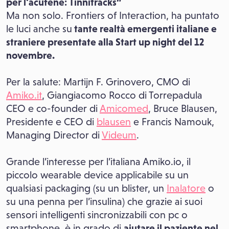
per l'acufene: Tinnitracks”
Ma non solo. Frontiers of Interaction, ha puntato
le luci anche su
tante realtà emergenti italiane e
straniere presentate alla Start up night del 12
novembre.
Per la salute: Martijn F. Grinovero, CMO di
Amiko.it
, Giangiacomo Rocco di Torrepadula
CEO e co-founder di
Amicomed
, Bruce Blausen,
Presidente e CEO di
blausen
e Francis Namouk,
Managing Director di
Videum
.
Grande l’interesse per l’italiana Amiko.io, il
piccolo wearable device applicabile su un
qualsiasi packaging (su un blister, un
Inalatore
o
su una penna per l’insulina) che grazie ai suoi
sensori intelligenti sincronizzabili con pc o
smartphone, è in grado di
aiutare il paziente nel