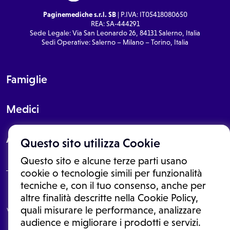
Paginemediche s.r.l. SB
| P.IVA: IT05418080650
REA: SA-444291
Sede Legale: Via San Leonardo 26, 84131 Salerno, Italia
Sedi Operative: Salerno – Milano – Torino, Italia
Famiglie
Medici
About
Questo sito utilizza Cookie
Questo sito e alcune terze parti usano
cookie o tecnologie simili per funzionalità
tecniche e, con il tuo consenso, anche per
Le informazioni proposte in questo sito non sono un consulto medico.
altre finalità descritte nella Cookie Policy,
In nessun caso, queste informazioni sostituiscono un consulto, una
quali misurare le performance, analizzare
visita o una diagnosi formulata dal medico. Non si devono considerare
le informazioni disponibili come suggerimenti per la formulazione di
audience e migliorare i prodotti e servizi.
una diagnosi, la determinazione di un trattamento o l'assunzione o