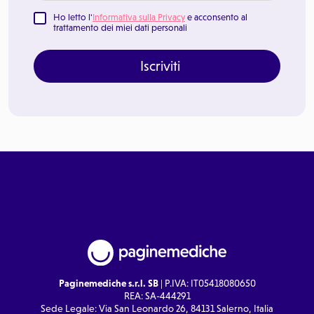
Ho letto l'
Informativa sulla Privacy
e acconsento al
trattamento dei miei dati personali
Iscriviti
Paginemediche s.r.l. SB
| P.IVA: IT05418080650
REA: SA-444291
Sede Legale: Via San Leonardo 26, 84131 Salerno, Italia