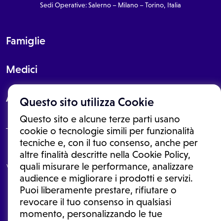
Sedi Operative: Salerno – Milano – Torino, Italia
Famiglie
Medici
About
Questo sito utilizza Cookie
Questo sito e alcune terze parti usano
cookie o tecnologie simili per funzionalità
tecniche e, con il tuo consenso, anche per
Le informazioni proposte in questo sito non sono un consulto medico.
altre finalità descritte nella Cookie Policy,
In nessun caso, queste informazioni sostituiscono un consulto, una
quali misurare le performance, analizzare
visita o una diagnosi formulata dal medico. Non si devono considerare
le informazioni disponibili come suggerimenti per la formulazione di
audience e migliorare i prodotti e servizi.
una diagnosi, la determinazione di un trattamento o l'assunzione o
Puoi liberamente prestare, rifiutare o
sospensione di un farmaco senza prima consultare un medico di
medicina generale o uno specialista.
revocare il tuo consenso in qualsiasi
momento, personalizzando le tue
Condizioni di utilizzo
|
Privacy Policy
|
Gestione cookie