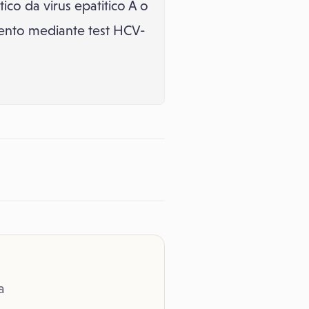
ico da virus epatitico A o
imento mediante test HCV-
a