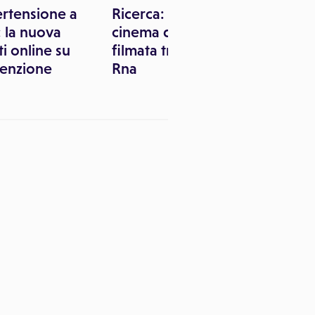
pertensione a
Ricerca: con tecnica
: la nuova
cinema d'animazione
ti online su
filmata trasformazione
venzione
Rna