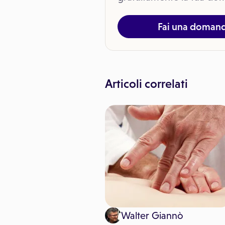
Fai una doman
Articoli correlati
ronos Salute
Walter Giannò