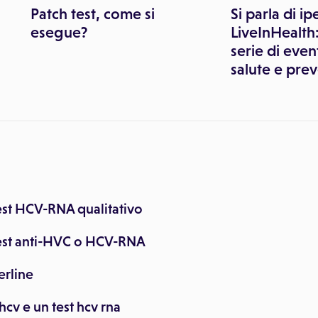
Patch test, come si
Si parla di i
esegue?
LiveInHealth
serie di even
salute e pre
st HCV-RNA qualitativo
est anti-HVC o HCV-RNA
erline
hcv e un test hcv rna