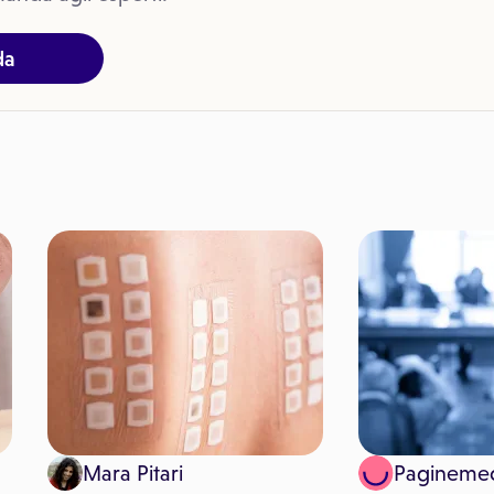
da
Mara Pitari
Pagineme