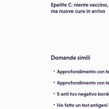
: con tecnica
Epatite C: niente vaccino,
 d'animazione
ma nuove cure in arrivo
 trasformazione
Domande simili
Approfondimento con te
Approfondimento con t
S-anti hcv negativo bord
Ho fatto un test antigeni 