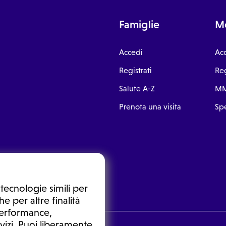
Famiglie
Me
Accedi
Ac
Registrati
Reg
Salute A-Z
MM
Prenota una visita
Spe
tecnologie simili per
e per altre finalità
 performance,
vizi. Puoi liberamente