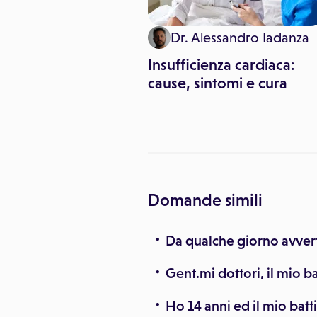
lute
Dr. Alessandro Iadanza
vvero cosa fare in
Insufficienza cardiaca:
 arresto cardiaco
cause, sintomi e cura
Domande simili
Da qualche giorno avvert
Gent.mi dottori, il mio b
Ho 14 anni ed il mio batt