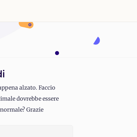
di
 appena alzato. Faccio
ttimale dovrebbe essere
to normale? Grazie