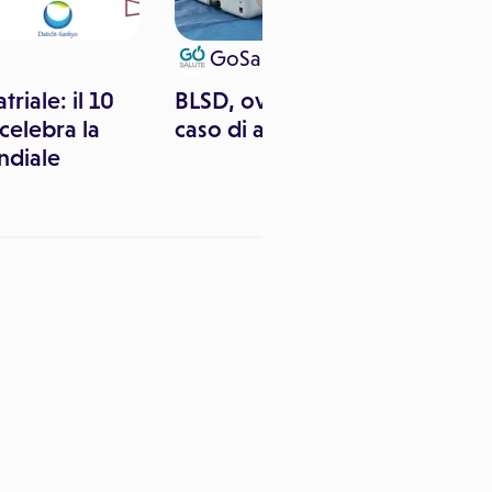
GoSalute
triale: il 10
BLSD, ovvero cosa fare in
celebra la
caso di arresto cardiaco
ndiale