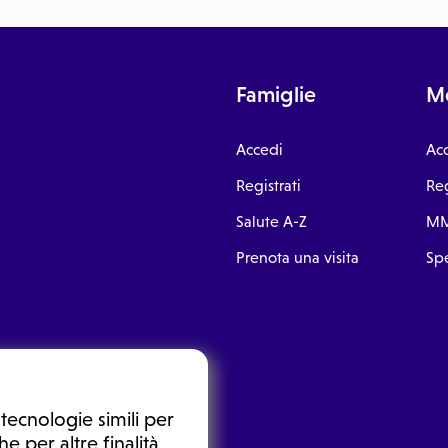
Famiglie
Me
Accedi
Ac
Registrati
Reg
Salute A-Z
MM
Prenota una visita
Spe
tecnologie simili per
e per altre finalità