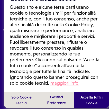
Questo sito e alcune terze parti usano
cookie o tecnologie simili per funzionalità
tecniche e, con il tuo consenso, anche per
Le informazioni proposte in questo sito non sono un consulto medico.
altre finalità descritte nella Cookie Policy,
In nessun caso, queste informazioni sostituiscono un consulto, una
quali misurare le performance, analizzare
visita o una diagnosi formulata dal medico. Non si devono considerare
le informazioni disponibili come suggerimenti per la formulazione di
audience e migliorare i prodotti e servizi.
una diagnosi, la determinazione di un trattamento o l'assunzione o
Puoi liberamente prestare, rifiutare o
sospensione di un farmaco senza prima consultare un medico di
medicina generale o uno specialista.
revocare il tuo consenso in qualsiasi
momento, personalizzando le tue
Condizioni di utilizzo
|
Privacy Policy
|
Gestione cookie
Ⓒ 2025 | Tutti i diritti riservati.
preferenze. Cliccando sul pulsante "Accetta
tutti i cookie" acconsenti all'uso di tali
tecnologie per tutte le finalità indicate.
Ignorando questo banner proseguirai con
solo cookie tecnici.
maggiori info
Gestisci
Solo Cookie
Accetta tutti i
Preferenze
Tecnici
Cookie