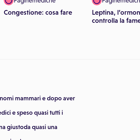
Paginemediche
Paginemedic
Congestione: cosa fare
Leptina, l’ormo
controlla la fam
cinomi mammari e dopo aver
ci e speso quasi tutti i
ema giustoda quasi una