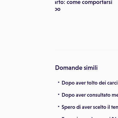
mediche
Infarto: come comportarsi
dopo
 peso dopo
e dei farmaci
: studio su GLP-
Domande simili
Dopo aver tolto dei car
Dopo aver consultato medi
Spero di aver scelto il t