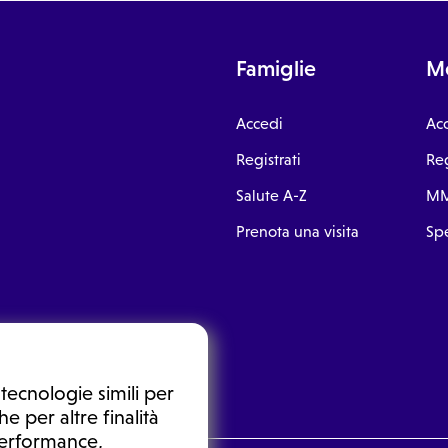
Famiglie
Me
Accedi
Ac
Registrati
Reg
Salute A-Z
MM
Prenota una visita
Spe
tecnologie simili per
e per altre finalità
 performance,