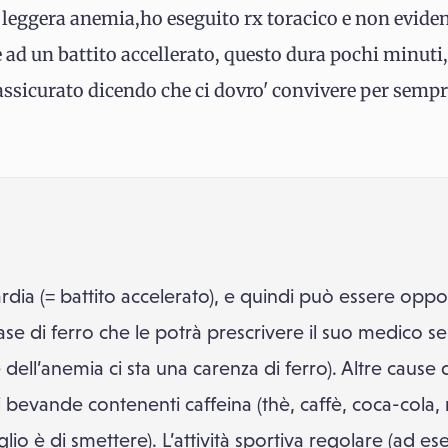
 leggera anemia,ho eseguito rx toracico e non evide
e ad un battito accellerato, questo dura pochi minuti
ssicurato dicendo che ci dovro' convivere per sempre
rdia (= battito accelerato), e quindi può essere opp
e di ferro che le potrà prescrivere il suo medico se
dell’anemia ci sta una carenza di ferro). Altre cause 
bevande contenenti caffeina (thè, caffè, coca-cola, r
iglio è di smettere). L’attività sportiva regolare (ad e