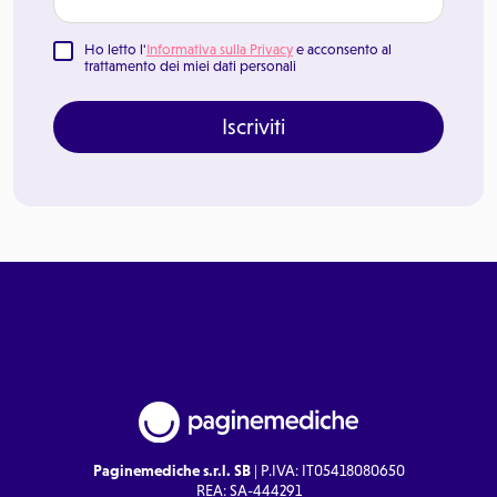
Ho letto l'
Informativa sulla Privacy
e acconsento al
trattamento dei miei dati personali
Iscriviti
Paginemediche s.r.l. SB
| P.IVA: IT05418080650
REA: SA-444291