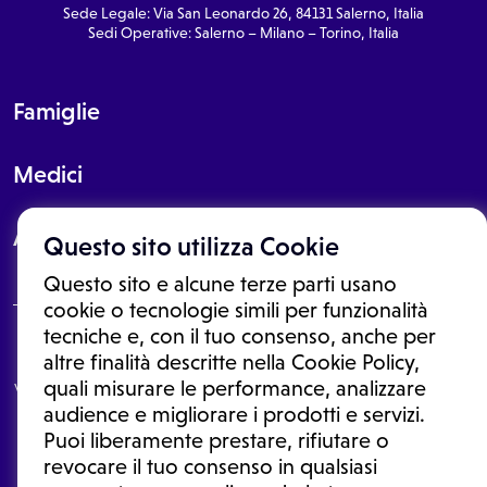
Sede Legale: Via San Leonardo 26, 84131 Salerno, Italia
Sedi Operative: Salerno – Milano – Torino, Italia
Famiglie
Medici
About
Questo sito utilizza Cookie
Questo sito e alcune terze parti usano
cookie o tecnologie simili per funzionalità
tecniche e, con il tuo consenso, anche per
Le informazioni proposte in questo sito non sono un consulto medico.
altre finalità descritte nella Cookie Policy,
In nessun caso, queste informazioni sostituiscono un consulto, una
quali misurare le performance, analizzare
visita o una diagnosi formulata dal medico. Non si devono considerare
le informazioni disponibili come suggerimenti per la formulazione di
audience e migliorare i prodotti e servizi.
una diagnosi, la determinazione di un trattamento o l'assunzione o
Puoi liberamente prestare, rifiutare o
sospensione di un farmaco senza prima consultare un medico di
medicina generale o uno specialista.
revocare il tuo consenso in qualsiasi