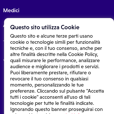
Medici
About
Questo sito utilizza Cookie
Questo sito e alcune terze parti usano
cookie o tecnologie simili per funzionalità
tecniche e, con il tuo consenso, anche per
Le informazioni proposte in questo sito non sono un consulto medico.
altre finalità descritte nella Cookie Policy,
In nessun caso, queste informazioni sostituiscono un consulto, una
quali misurare le performance, analizzare
visita o una diagnosi formulata dal medico. Non si devono considerare
le informazioni disponibili come suggerimenti per la formulazione di
audience e migliorare i prodotti e servizi.
una diagnosi, la determinazione di un trattamento o l'assunzione o
Puoi liberamente prestare, rifiutare o
sospensione di un farmaco senza prima consultare un medico di
medicina generale o uno specialista.
revocare il tuo consenso in qualsiasi
momento, personalizzando le tue
Condizioni di utilizzo
|
Privacy Policy
|
Gestione cookie
Ⓒ 2025 | Tutti i diritti riservati.
preferenze. Cliccando sul pulsante "Accetta
tutti i cookie" acconsenti all'uso di tali
tecnologie per tutte le finalità indicate.
Ignorando questo banner proseguirai con