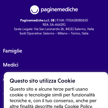
Paginemediche s.r.l. SB
| P.IVA: IT05418080650
REA: SA-444291
Sede Legale: Via San Leonardo 26, 84131 Salerno, Italia
Sedi Operative: Salerno – Milano – Torino, Italia
Famiglie
Medici
About
Questo sito utilizza Cookie
Questo sito e alcune terze parti usano
cookie o tecnologie simili per funzionalità
tecniche e, con il tuo consenso, anche per
Le informazioni proposte in questo sito non sono un consulto medico.
altre finalità descritte nella Cookie Policy,
In nessun caso, queste informazioni sostituiscono un consulto, una