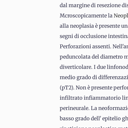
dal margine di resezione d
Mcroscopicamente la
Neopl
alla neoplasia è presente 
segni di occlusione intestin
Perforazioni assenti. Nell'a
peduncolata del diametro ma
diverticolare. I due linfono
medio grado di differenzazi
(pT2). Non è presente perfora
infiltrato infiammatorio li
perineurale. La neoformazi
basso grado dell' epitelio g