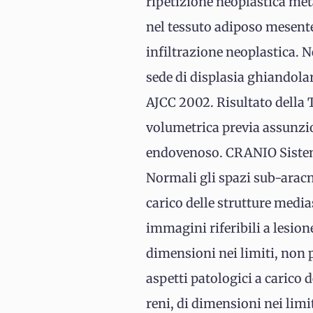
ripetizione neoplastica met
nel tessuto adiposo mesenter
infiltrazione neoplastica. N
sede di displasia ghiandol
AJCC 2002. Risultato della T
volumetrica previa assunzi
endovenoso. CRANIO Sistema 
Normali gli spazi sub-aracn
carico delle strutture medi
immagini riferibili a lesio
dimensioni nei limiti, non p
aspetti patologici a carico de
reni, di dimensioni nei lim