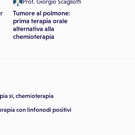
Prof. Giorgio Scagliotti
er
Tumore al polmone:
prima terapia orale
alternativa alla
chemioterapia
ia sì, chemioterapia
rapia con linfonodi positivi