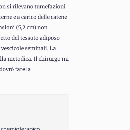
Non si rilevano tumefazioni
terne e a carico delle catene
nsioni (5,2 cm) non
etto del tessuto adiposo
e vescicole seminali. La
la metodica. Il chirurgo mi
dovrò fare la
o chemioterapico