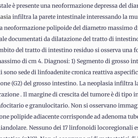
istale è presente una neoformazione depressa del di
asia
infiltra la parete intestinale interessando la m
una neoformazione polipoide del diametro massimo d
ale documentati da dilatazione del tratto di intesti
mbito del tratto di intestino residuo si osserva una
ssimo di cm 4. Diagnosi: 1) Segmento di grosso int
di sono sede di linfoadenite cronica reattiva aspecif
one (G2) del grosso intestino. La neoplasia infiltra 
zione . Il margine di crescita del tumore è di tipo in
nfocitario e granulocitario. Non si osservano immagi
one polipide adiacente corrisponde ad adenoma tubol
hiandolare. Nessuno dei 17 linfonoidi locoregionali e