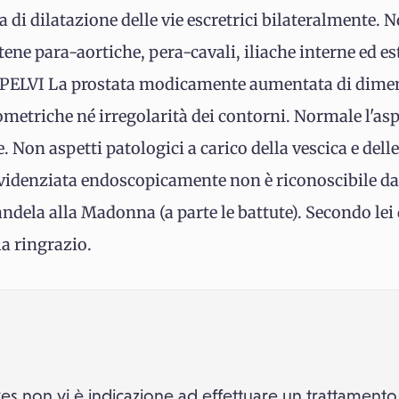
di dilatazione delle vie escretrici bilateralmente. 
tene para-aortiche, pera-cavali, iliache interne ed es
. PELVI La prostata modicamente aumentata di dime
ometriche né irregolarità dei contorni. Normale l'asp
e. Non aspetti patologici a carico della vescica e dell
idenziata endoscopicamente non è riconoscibile dal
ndela alla Madonna (a parte le battute). Secondo lei 
la ringrazio.
kes non vi è indicazione ad effettuare un trattament