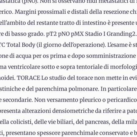
astatica (pNO). Non si osservano nidi metastatici di 
ico. Margini prossimali e distali della resezione ch
ell'ambito del restante tratto di intestino è presen
are di basso grado. pT2 pNO pMX Stadio I Granding2.
C Total Body (il giorno dell'operazione). L'esame è s
one di acqua per os prima e dopo somministrazione 
ventricolare sotto e sopra tentoriale di morfologia
oidei. TORACE Lo studio del torace non mette in evi
astiniche e del parenchima polmonare. In particolar
ne secondarie. Non versamento pleurico o pericardico
resenta alterazioni densiometriche da riferire a pat
lla colicisti, delle vie biliari, del pancreas, della mil
iti, presentano spessore parenchimale conservato e