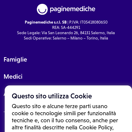
Paginemediche s.r.l. SB
| P.IVA: IT05418080650
REA: SA-444291
Sede Legale: Via San Leonardo 26, 84131 Salerno, Italia
Sedi Operative: Salerno – Milano – Torino, Italia
Famiglie
Medici
About
Questo sito utilizza Cookie
Questo sito e alcune terze parti usano
cookie o tecnologie simili per funzionalità
tecniche e, con il tuo consenso, anche per
Le informazioni proposte in questo sito non sono un consulto medico.
altre finalità descritte nella Cookie Policy,
In nessun caso, queste informazioni sostituiscono un consulto, una