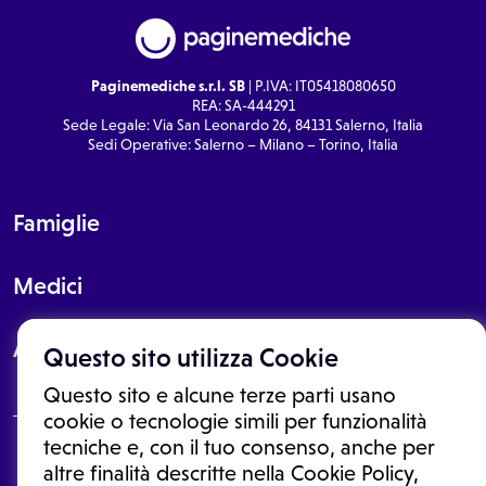
Paginemediche s.r.l. SB
| P.IVA: IT05418080650
REA: SA-444291
Sede Legale: Via San Leonardo 26, 84131 Salerno, Italia
Sedi Operative: Salerno – Milano – Torino, Italia
Famiglie
Medici
About
Questo sito utilizza Cookie
Questo sito e alcune terze parti usano
cookie o tecnologie simili per funzionalità
tecniche e, con il tuo consenso, anche per
Le informazioni proposte in questo sito non sono un consulto medico.
altre finalità descritte nella Cookie Policy,
In nessun caso, queste informazioni sostituiscono un consulto, una