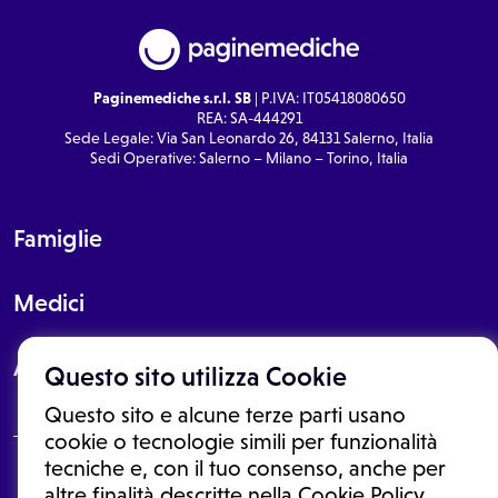
Paginemediche s.r.l. SB
| P.IVA: IT05418080650
REA: SA-444291
Sede Legale: Via San Leonardo 26, 84131 Salerno, Italia
Sedi Operative: Salerno – Milano – Torino, Italia
Famiglie
Medici
About
Questo sito utilizza Cookie
Questo sito e alcune terze parti usano
cookie o tecnologie simili per funzionalità
tecniche e, con il tuo consenso, anche per
Le informazioni proposte in questo sito non sono un consulto medico.
altre finalità descritte nella Cookie Policy,