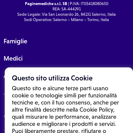
Paginemediche s.r.l. SB
| P.IVA: IT05418080650
REA: SA-444291
Sede Legale: Via San Leonardo 26, 84131 Salerno, Italia
Sedi Operative: Salerno – Milano – Torino, Italia
Famiglie
Medici
About
Questo sito utilizza Cookie
Questo sito e alcune terze parti usano
cookie o tecnologie simili per funzionalità
tecniche e, con il tuo consenso, anche per
Le informazioni proposte in questo sito non sono un consulto medico.
altre finalità descritte nella Cookie Policy,
In nessun caso, queste informazioni sostituiscono un consulto, una
quali misurare le performance, analizzare
visita o una diagnosi formulata dal medico. Non si devono considerare
le informazioni disponibili come suggerimenti per la formulazione di
audience e migliorare i prodotti e servizi.
una diagnosi, la determinazione di un trattamento o l'assunzione o
Puoi liberamente prestare, rifiutare o
sospensione di un farmaco senza prima consultare un medico di