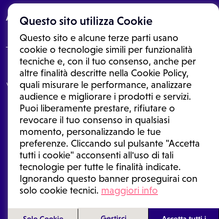
About
Questo sito utilizza Cookie
Questo sito e alcune terze parti usano
cookie o tecnologie simili per funzionalità
tecniche e, con il tuo consenso, anche per
Le informazioni proposte in questo sito non sono un consulto medico.
altre finalità descritte nella Cookie Policy,
In nessun caso, queste informazioni sostituiscono un consulto, una
quali misurare le performance, analizzare
visita o una diagnosi formulata dal medico. Non si devono considerare
le informazioni disponibili come suggerimenti per la formulazione di
audience e migliorare i prodotti e servizi.
una diagnosi, la determinazione di un trattamento o l'assunzione o
Puoi liberamente prestare, rifiutare o
sospensione di un farmaco senza prima consultare un medico di
medicina generale o uno specialista.
revocare il tuo consenso in qualsiasi
momento, personalizzando le tue
Condizioni di utilizzo
|
Privacy Policy
|
Gestione cookie
Ⓒ 2026 | Tutti i diritti riservati.
preferenze. Cliccando sul pulsante "Accetta
tutti i cookie" acconsenti all'uso di tali
tecnologie per tutte le finalità indicate.
Ignorando questo banner proseguirai con
solo cookie tecnici.
maggiori info
Gestisci
Solo Cookie
Accetta tutti i