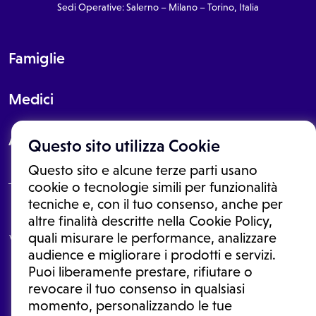
Sedi Operative: Salerno – Milano – Torino, Italia
Famiglie
Medici
About
Questo sito utilizza Cookie
Questo sito e alcune terze parti usano
cookie o tecnologie simili per funzionalità
tecniche e, con il tuo consenso, anche per
Le informazioni proposte in questo sito non sono un consulto medico.
altre finalità descritte nella Cookie Policy,
In nessun caso, queste informazioni sostituiscono un consulto, una
quali misurare le performance, analizzare
visita o una diagnosi formulata dal medico. Non si devono considerare
le informazioni disponibili come suggerimenti per la formulazione di
audience e migliorare i prodotti e servizi.
una diagnosi, la determinazione di un trattamento o l'assunzione o
Puoi liberamente prestare, rifiutare o
sospensione di un farmaco senza prima consultare un medico di
medicina generale o uno specialista.
revocare il tuo consenso in qualsiasi
momento, personalizzando le tue
Condizioni di utilizzo
|
Privacy Policy
|
Gestione cookie