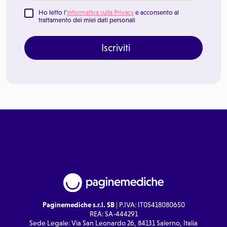
Ho letto l'
Informativa sulla Privacy
e acconsento al
trattamento dei miei dati personali
Iscriviti
Paginemediche s.r.l. SB
| P.IVA: IT05418080650
REA: SA-444291
Sede Legale: Via San Leonardo 26, 84131 Salerno, Italia