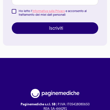
Ho letto l'
Informativa sulla Privacy
e acconsento al
trattamento dei miei dati personali
Iscriviti
Paginemediche s.r.l. SB
| P.IVA: IT05418080650
REA: SA-444291