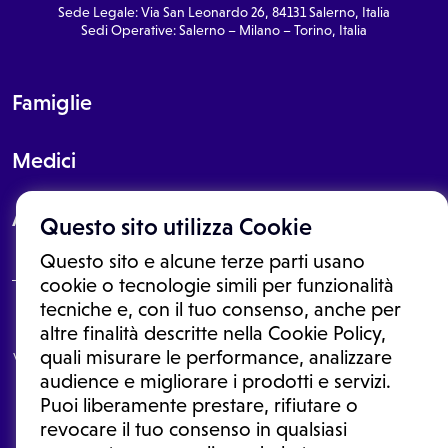
Sede Legale: Via San Leonardo 26, 84131 Salerno, Italia
Sedi Operative: Salerno – Milano – Torino, Italia
Famiglie
Medici
About
Questo sito utilizza Cookie
Questo sito e alcune terze parti usano
cookie o tecnologie simili per funzionalità
tecniche e, con il tuo consenso, anche per
Le informazioni proposte in questo sito non sono un consulto medico.
altre finalità descritte nella Cookie Policy,
In nessun caso, queste informazioni sostituiscono un consulto, una
quali misurare le performance, analizzare
visita o una diagnosi formulata dal medico. Non si devono considerare
le informazioni disponibili come suggerimenti per la formulazione di
audience e migliorare i prodotti e servizi.
una diagnosi, la determinazione di un trattamento o l'assunzione o
Puoi liberamente prestare, rifiutare o
sospensione di un farmaco senza prima consultare un medico di
medicina generale o uno specialista.
revocare il tuo consenso in qualsiasi