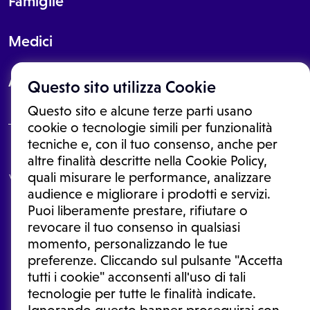
Famiglie
Medici
About
Questo sito utilizza Cookie
Questo sito e alcune terze parti usano
cookie o tecnologie simili per funzionalità
tecniche e, con il tuo consenso, anche per
Le informazioni proposte in questo sito non sono un consulto medico.
altre finalità descritte nella Cookie Policy,
In nessun caso, queste informazioni sostituiscono un consulto, una
quali misurare le performance, analizzare
visita o una diagnosi formulata dal medico. Non si devono considerare
le informazioni disponibili come suggerimenti per la formulazione di
audience e migliorare i prodotti e servizi.
una diagnosi, la determinazione di un trattamento o l'assunzione o
Puoi liberamente prestare, rifiutare o
sospensione di un farmaco senza prima consultare un medico di
medicina generale o uno specialista.
revocare il tuo consenso in qualsiasi
momento, personalizzando le tue
Condizioni di utilizzo
|
Privacy Policy
|
Gestione cookie
Ⓒ 2026 | Tutti i diritti riservati.
preferenze. Cliccando sul pulsante "Accetta
tutti i cookie" acconsenti all'uso di tali
tecnologie per tutte le finalità indicate.