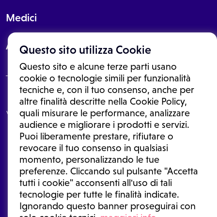
Medici
About
Questo sito utilizza Cookie
Questo sito e alcune terze parti usano
cookie o tecnologie simili per funzionalità
tecniche e, con il tuo consenso, anche per
Le informazioni proposte in questo sito non sono un consulto medico.
altre finalità descritte nella Cookie Policy,
In nessun caso, queste informazioni sostituiscono un consulto, una
quali misurare le performance, analizzare
visita o una diagnosi formulata dal medico. Non si devono considerare
le informazioni disponibili come suggerimenti per la formulazione di
audience e migliorare i prodotti e servizi.
una diagnosi, la determinazione di un trattamento o l'assunzione o
Puoi liberamente prestare, rifiutare o
sospensione di un farmaco senza prima consultare un medico di
medicina generale o uno specialista.
revocare il tuo consenso in qualsiasi
momento, personalizzando le tue
Condizioni di utilizzo
|
Privacy Policy
|
Gestione cookie
Ⓒ 2025 | Tutti i diritti riservati.
preferenze. Cliccando sul pulsante "Accetta
tutti i cookie" acconsenti all'uso di tali
tecnologie per tutte le finalità indicate.
Ignorando questo banner proseguirai con