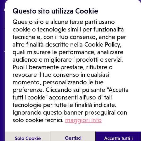
About
Questo sito utilizza Cookie
Questo sito e alcune terze parti usano
cookie o tecnologie simili per funzionalità
tecniche e, con il tuo consenso, anche per
Le informazioni proposte in questo sito non sono un consulto medico.
altre finalità descritte nella Cookie Policy,
In nessun caso, queste informazioni sostituiscono un consulto, una
quali misurare le performance, analizzare
visita o una diagnosi formulata dal medico. Non si devono considerare
le informazioni disponibili come suggerimenti per la formulazione di
audience e migliorare i prodotti e servizi.
una diagnosi, la determinazione di un trattamento o l'assunzione o
Puoi liberamente prestare, rifiutare o
sospensione di un farmaco senza prima consultare un medico di
medicina generale o uno specialista.
revocare il tuo consenso in qualsiasi
momento, personalizzando le tue
Condizioni di utilizzo
|
Privacy Policy
|
Gestione cookie
Ⓒ 2026 | Tutti i diritti riservati.
preferenze. Cliccando sul pulsante "Accetta
tutti i cookie" acconsenti all'uso di tali
tecnologie per tutte le finalità indicate.
Ignorando questo banner proseguirai con
solo cookie tecnici.
maggiori info
Gestisci
Solo Cookie
Accetta tutti i