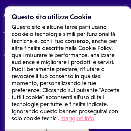
About
Questo sito utilizza Cookie
Questo sito e alcune terze parti usano
cookie o tecnologie simili per funzionalità
tecniche e, con il tuo consenso, anche per
Le informazioni proposte in questo sito non sono un consulto medico.
altre finalità descritte nella Cookie Policy,
In nessun caso, queste informazioni sostituiscono un consulto, una
quali misurare le performance, analizzare
visita o una diagnosi formulata dal medico. Non si devono considerare
le informazioni disponibili come suggerimenti per la formulazione di
audience e migliorare i prodotti e servizi.
una diagnosi, la determinazione di un trattamento o l'assunzione o
Puoi liberamente prestare, rifiutare o
sospensione di un farmaco senza prima consultare un medico di
medicina generale o uno specialista.
revocare il tuo consenso in qualsiasi
momento, personalizzando le tue
Condizioni di utilizzo
|
Privacy Policy
|
Gestione cookie
Ⓒ 2025 | Tutti i diritti riservati.
preferenze. Cliccando sul pulsante "Accetta
tutti i cookie" acconsenti all'uso di tali
tecnologie per tutte le finalità indicate.
Ignorando questo banner proseguirai con
solo cookie tecnici.
maggiori info