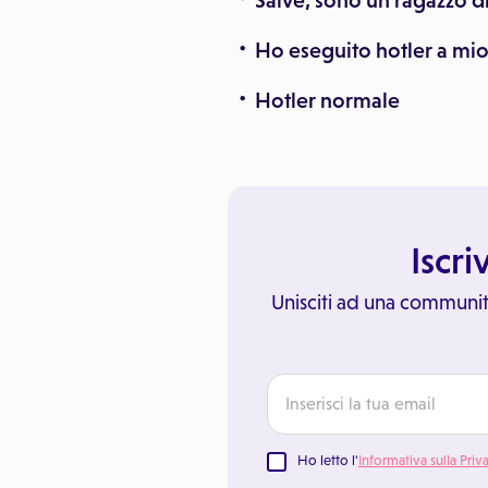
Salve, sono un ragazzo di
Ho eseguito hotler a mio 
Hotler normale
Iscri
Unisciti ad una communit
Ho letto l'
Informativa sulla Priv