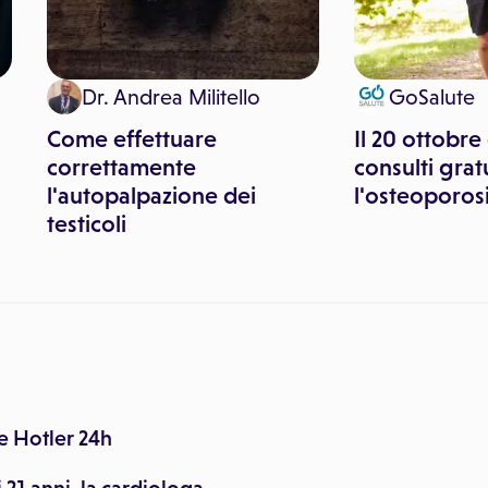
Dr. Andrea Militello
GoSalute
Come effettuare
Il 20 ottobre
correttamente
consulti grat
l'autopalpazione dei
l'osteoporos
testicoli
e Hotler 24h