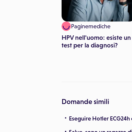
lute
Paginemediche
ttobre esami e
HPV nell'uomo: esiste un
 gratuiti contro
test per la diagnosi?
porosi
Domande simili
Eseguire Hotler ECG24h 