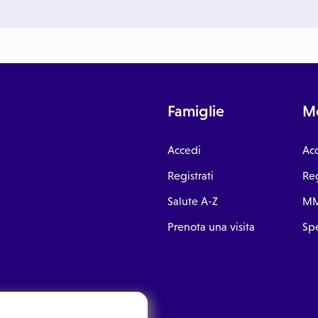
Famiglie
Me
Accedi
Ac
Registrati
Reg
Salute A-Z
MM
Prenota una visita
Spe