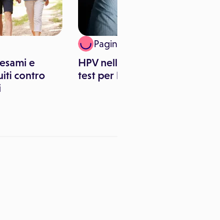
Paginemediche
 esami e
HPV nell'uomo: esiste un
uiti contro
test per la diagnosi?
i