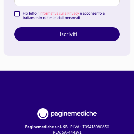
Ho letto l'
Informativa sulla Privacy
e acconsento al
trattamento dei miei dati personali
Iscriviti
Paginemediche s.r.l. SB
| P.IVA: IT05418080650
REA: SA-444291