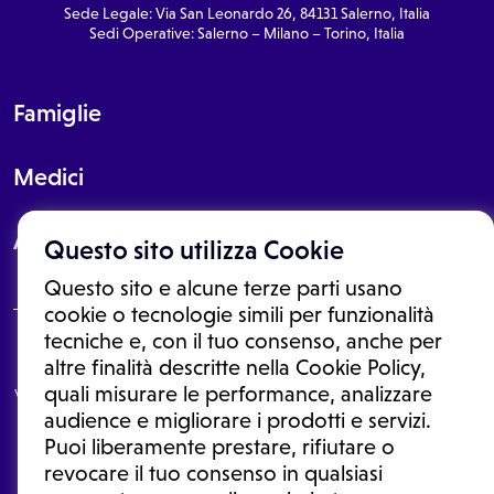
Sede Legale: Via San Leonardo 26, 84131 Salerno, Italia
Sedi Operative: Salerno – Milano – Torino, Italia
Famiglie
Medici
About
Questo sito utilizza Cookie
Questo sito e alcune terze parti usano
cookie o tecnologie simili per funzionalità
tecniche e, con il tuo consenso, anche per
Le informazioni proposte in questo sito non sono un consulto medico.
altre finalità descritte nella Cookie Policy,
In nessun caso, queste informazioni sostituiscono un consulto, una
quali misurare le performance, analizzare
visita o una diagnosi formulata dal medico. Non si devono considerare
le informazioni disponibili come suggerimenti per la formulazione di
audience e migliorare i prodotti e servizi.
una diagnosi, la determinazione di un trattamento o l'assunzione o
Puoi liberamente prestare, rifiutare o
sospensione di un farmaco senza prima consultare un medico di
medicina generale o uno specialista.
revocare il tuo consenso in qualsiasi