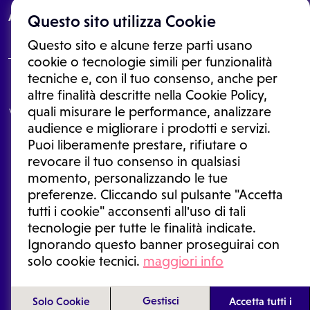
About
Questo sito utilizza Cookie
Questo sito e alcune terze parti usano
cookie o tecnologie simili per funzionalità
tecniche e, con il tuo consenso, anche per
Le informazioni proposte in questo sito non sono un consulto medico.
altre finalità descritte nella Cookie Policy,
In nessun caso, queste informazioni sostituiscono un consulto, una
quali misurare le performance, analizzare
visita o una diagnosi formulata dal medico. Non si devono considerare
le informazioni disponibili come suggerimenti per la formulazione di
audience e migliorare i prodotti e servizi.
una diagnosi, la determinazione di un trattamento o l'assunzione o
Puoi liberamente prestare, rifiutare o
sospensione di un farmaco senza prima consultare un medico di
medicina generale o uno specialista.
revocare il tuo consenso in qualsiasi
momento, personalizzando le tue
Condizioni di utilizzo
|
Privacy Policy
|
Gestione cookie
Ⓒ 2025 | Tutti i diritti riservati.
preferenze. Cliccando sul pulsante "Accetta
tutti i cookie" acconsenti all'uso di tali
tecnologie per tutte le finalità indicate.
Ignorando questo banner proseguirai con
solo cookie tecnici.
maggiori info
Gestisci
Solo Cookie
Accetta tutti i