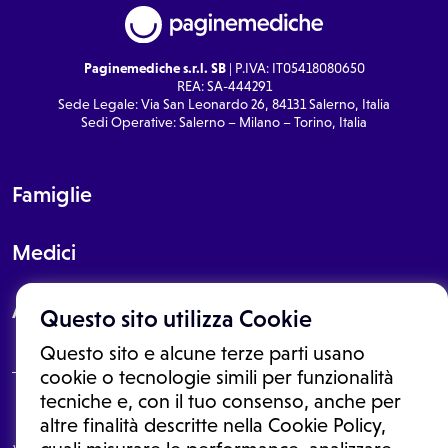
Paginemediche s.r.l. SB
| P.IVA: IT05418080650
REA: SA-444291
Sede Legale: Via San Leonardo 26, 84131 Salerno, Italia
Sedi Operative: Salerno – Milano – Torino, Italia
Famiglie
Medici
About
Questo sito utilizza Cookie
Questo sito e alcune terze parti usano
cookie o tecnologie simili per funzionalità
tecniche e, con il tuo consenso, anche per
Le informazioni proposte in questo sito non sono un consulto medico.
altre finalità descritte nella Cookie Policy,
In nessun caso, queste informazioni sostituiscono un consulto, una
visita o una diagnosi formulata dal medico. Non si devono considerare