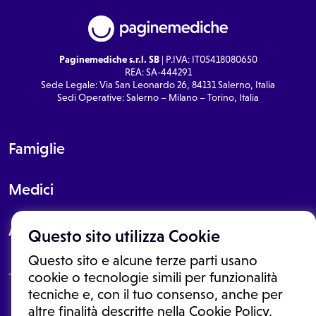
Paginemediche s.r.l. SB
| P.IVA: IT05418080650
REA: SA-444291
Sede Legale: Via San Leonardo 26, 84131 Salerno, Italia
Sedi Operative: Salerno – Milano – Torino, Italia
Famiglie
Medici
About
Questo sito utilizza Cookie
Questo sito e alcune terze parti usano
cookie o tecnologie simili per funzionalità
tecniche e, con il tuo consenso, anche per
Le informazioni proposte in questo sito non sono un consulto medico.
altre finalità descritte nella Cookie Policy,
In nessun caso, queste informazioni sostituiscono un consulto, una