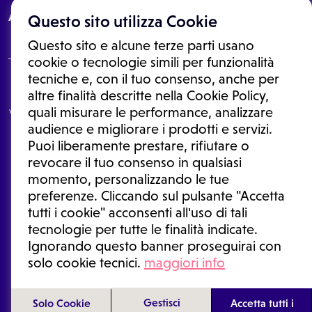
About
Questo sito utilizza Cookie
Questo sito e alcune terze parti usano
cookie o tecnologie simili per funzionalità
tecniche e, con il tuo consenso, anche per
Le informazioni proposte in questo sito non sono un consulto medico.
altre finalità descritte nella Cookie Policy,
In nessun caso, queste informazioni sostituiscono un consulto, una
quali misurare le performance, analizzare
visita o una diagnosi formulata dal medico. Non si devono considerare
le informazioni disponibili come suggerimenti per la formulazione di
audience e migliorare i prodotti e servizi.
una diagnosi, la determinazione di un trattamento o l'assunzione o
Puoi liberamente prestare, rifiutare o
sospensione di un farmaco senza prima consultare un medico di
medicina generale o uno specialista.
revocare il tuo consenso in qualsiasi
momento, personalizzando le tue
Condizioni di utilizzo
|
Privacy Policy
|
Gestione cookie
Ⓒ 2025 | Tutti i diritti riservati.
preferenze. Cliccando sul pulsante "Accetta
tutti i cookie" acconsenti all'uso di tali
tecnologie per tutte le finalità indicate.
Ignorando questo banner proseguirai con
solo cookie tecnici.
maggiori info
Gestisci
Solo Cookie
Accetta tutti i