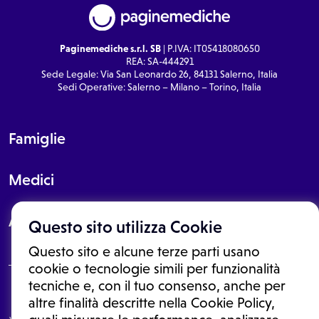
Paginemediche s.r.l. SB
| P.IVA: IT05418080650
REA: SA-444291
Sede Legale: Via San Leonardo 26, 84131 Salerno, Italia
Sedi Operative: Salerno – Milano – Torino, Italia
Famiglie
Medici
About
Questo sito utilizza Cookie
Questo sito e alcune terze parti usano
cookie o tecnologie simili per funzionalità
tecniche e, con il tuo consenso, anche per
Le informazioni proposte in questo sito non sono un consulto medico.
altre finalità descritte nella Cookie Policy,
In nessun caso, queste informazioni sostituiscono un consulto, una
visita o una diagnosi formulata dal medico. Non si devono considerare