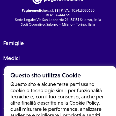
Paginemediche s.r.l. SB
| P.IVA: IT05418080650
REA: SA-444291
Sede Legale: Via San Leonardo 26, 84131 Salerno, Italia
Sedi Operative: Salerno – Milano – Torino, Italia
Famiglie
Medici
About
Questo sito utilizza Cookie
Questo sito e alcune terze parti usano
cookie o tecnologie simili per funzionalità
tecniche e, con il tuo consenso, anche per
Le informazioni proposte in questo sito non sono un consulto medico.
altre finalità descritte nella Cookie Policy,
In nessun caso, queste informazioni sostituiscono un consulto, una
quali misurare le performance, analizzare
visita o una diagnosi formulata dal medico. Non si devono considerare
le informazioni disponibili come suggerimenti per la formulazione di
audience e migliorare i prodotti e servizi.