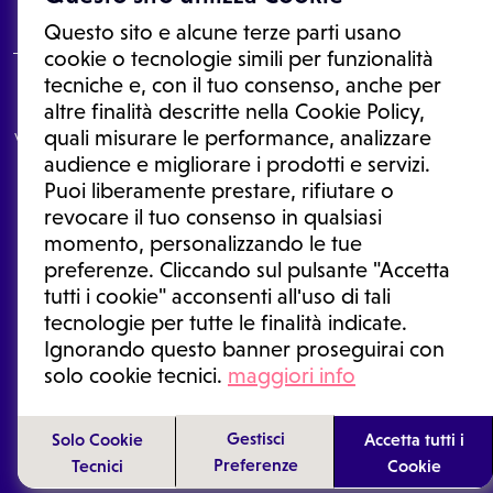
Questo sito e alcune terze parti usano
cookie o tecnologie simili per funzionalità
tecniche e, con il tuo consenso, anche per
Le informazioni proposte in questo sito non sono un consulto medico.
altre finalità descritte nella Cookie Policy,
In nessun caso, queste informazioni sostituiscono un consulto, una
quali misurare le performance, analizzare
visita o una diagnosi formulata dal medico. Non si devono considerare
le informazioni disponibili come suggerimenti per la formulazione di
audience e migliorare i prodotti e servizi.
una diagnosi, la determinazione di un trattamento o l'assunzione o
Puoi liberamente prestare, rifiutare o
sospensione di un farmaco senza prima consultare un medico di
medicina generale o uno specialista.
revocare il tuo consenso in qualsiasi
momento, personalizzando le tue
Condizioni di utilizzo
|
Privacy Policy
|
Gestione cookie
Ⓒ 2025 | Tutti i diritti riservati.
preferenze. Cliccando sul pulsante "Accetta
tutti i cookie" acconsenti all'uso di tali
tecnologie per tutte le finalità indicate.
Ignorando questo banner proseguirai con
solo cookie tecnici.
maggiori info
Gestisci
Solo Cookie
Accetta tutti i
Preferenze
Tecnici
Cookie