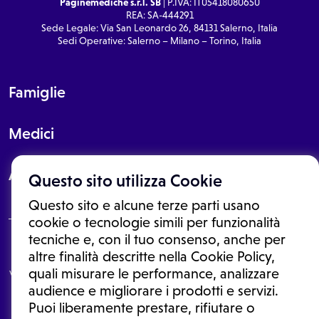
Paginemediche s.r.l. SB
| P.IVA: IT05418080650
REA: SA-444291
Sede Legale: Via San Leonardo 26, 84131 Salerno, Italia
Sedi Operative: Salerno – Milano – Torino, Italia
Famiglie
Medici
About
Questo sito utilizza Cookie
Questo sito e alcune terze parti usano
cookie o tecnologie simili per funzionalità
tecniche e, con il tuo consenso, anche per
Le informazioni proposte in questo sito non sono un consulto medico.
altre finalità descritte nella Cookie Policy,
In nessun caso, queste informazioni sostituiscono un consulto, una
quali misurare le performance, analizzare
visita o una diagnosi formulata dal medico. Non si devono considerare
le informazioni disponibili come suggerimenti per la formulazione di
audience e migliorare i prodotti e servizi.
una diagnosi, la determinazione di un trattamento o l'assunzione o
Puoi liberamente prestare, rifiutare o
sospensione di un farmaco senza prima consultare un medico di