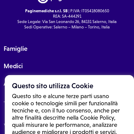
Paginemediche s.r.l. SB
| P.IVA: IT05418080650
REA: SA-444291
Sede Legale: Via San Leonardo 26, 84131 Salerno, Italia
Sedi Operative: Salerno – Milano – Torino, Italia
Famiglie
Medici
About
Questo sito utilizza Cookie
Questo sito e alcune terze parti usano
cookie o tecnologie simili per funzionalità
tecniche e, con il tuo consenso, anche per
Le informazioni proposte in questo sito non sono un consulto medico.
altre finalità descritte nella Cookie Policy,
In nessun caso, queste informazioni sostituiscono un consulto, una
quali misurare le performance, analizzare
visita o una diagnosi formulata dal medico. Non si devono considerare
le informazioni disponibili come suggerimenti per la formulazione di
audience e migliorare i prodotti e servizi.