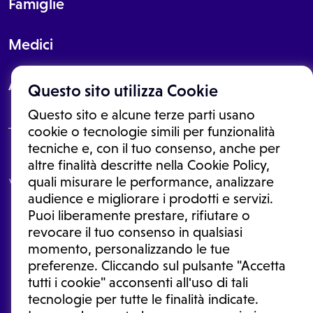
Famiglie
Medici
About
Questo sito utilizza Cookie
Questo sito e alcune terze parti usano
cookie o tecnologie simili per funzionalità
tecniche e, con il tuo consenso, anche per
Le informazioni proposte in questo sito non sono un consulto medico.
altre finalità descritte nella Cookie Policy,
In nessun caso, queste informazioni sostituiscono un consulto, una
quali misurare le performance, analizzare
visita o una diagnosi formulata dal medico. Non si devono considerare
le informazioni disponibili come suggerimenti per la formulazione di
audience e migliorare i prodotti e servizi.
una diagnosi, la determinazione di un trattamento o l'assunzione o
Puoi liberamente prestare, rifiutare o
sospensione di un farmaco senza prima consultare un medico di
medicina generale o uno specialista.
revocare il tuo consenso in qualsiasi
momento, personalizzando le tue
Condizioni di utilizzo
|
Privacy Policy
|
Gestione cookie
Ⓒ 2026 | Tutti i diritti riservati.
preferenze. Cliccando sul pulsante "Accetta
tutti i cookie" acconsenti all'uso di tali
tecnologie per tutte le finalità indicate.