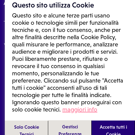
About
Questo sito utilizza Cookie
Questo sito e alcune terze parti usano
cookie o tecnologie simili per funzionalità
tecniche e, con il tuo consenso, anche per
Le informazioni proposte in questo sito non sono un consulto medico.
altre finalità descritte nella Cookie Policy,
In nessun caso, queste informazioni sostituiscono un consulto, una
quali misurare le performance, analizzare
visita o una diagnosi formulata dal medico. Non si devono considerare
le informazioni disponibili come suggerimenti per la formulazione di
audience e migliorare i prodotti e servizi.
una diagnosi, la determinazione di un trattamento o l'assunzione o
Puoi liberamente prestare, rifiutare o
sospensione di un farmaco senza prima consultare un medico di
medicina generale o uno specialista.
revocare il tuo consenso in qualsiasi
momento, personalizzando le tue
Condizioni di utilizzo
|
Privacy Policy
|
Gestione cookie
Ⓒ 2026 | Tutti i diritti riservati.
preferenze. Cliccando sul pulsante "Accetta
tutti i cookie" acconsenti all'uso di tali
tecnologie per tutte le finalità indicate.
Ignorando questo banner proseguirai con
solo cookie tecnici.
maggiori info
Gestisci
Solo Cookie
Accetta tutti i
Preferenze
Tecnici
Cookie