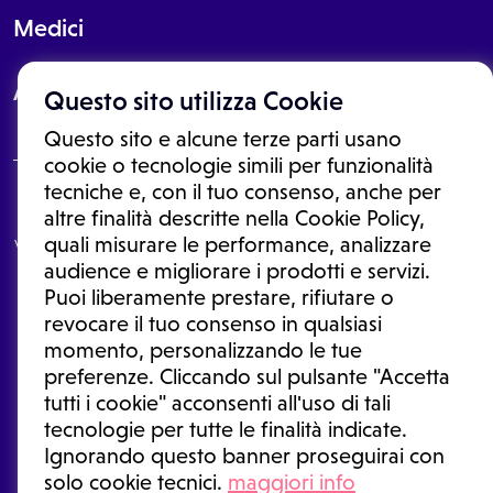
Medici
About
Questo sito utilizza Cookie
Questo sito e alcune terze parti usano
cookie o tecnologie simili per funzionalità
tecniche e, con il tuo consenso, anche per
Le informazioni proposte in questo sito non sono un consulto medico.
altre finalità descritte nella Cookie Policy,
In nessun caso, queste informazioni sostituiscono un consulto, una
quali misurare le performance, analizzare
visita o una diagnosi formulata dal medico. Non si devono considerare
le informazioni disponibili come suggerimenti per la formulazione di
audience e migliorare i prodotti e servizi.
una diagnosi, la determinazione di un trattamento o l'assunzione o
Puoi liberamente prestare, rifiutare o
sospensione di un farmaco senza prima consultare un medico di
medicina generale o uno specialista.
revocare il tuo consenso in qualsiasi
momento, personalizzando le tue
Condizioni di utilizzo
|
Privacy Policy
|
Gestione cookie
Ⓒ 2026 | Tutti i diritti riservati.
preferenze. Cliccando sul pulsante "Accetta
tutti i cookie" acconsenti all'uso di tali
tecnologie per tutte le finalità indicate.
Ignorando questo banner proseguirai con
solo cookie tecnici.
maggiori info