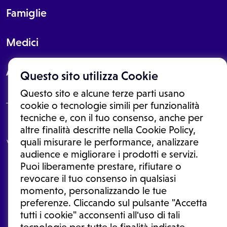
Famiglie
Medici
About
Questo sito utilizza Cookie
Questo sito e alcune terze parti usano
cookie o tecnologie simili per funzionalità
tecniche e, con il tuo consenso, anche per
Le informazioni proposte in questo sito non sono un consulto medico.
altre finalità descritte nella Cookie Policy,
In nessun caso, queste informazioni sostituiscono un consulto, una
quali misurare le performance, analizzare
visita o una diagnosi formulata dal medico. Non si devono considerare
le informazioni disponibili come suggerimenti per la formulazione di
audience e migliorare i prodotti e servizi.
una diagnosi, la determinazione di un trattamento o l'assunzione o
Puoi liberamente prestare, rifiutare o
sospensione di un farmaco senza prima consultare un medico di
medicina generale o uno specialista.
revocare il tuo consenso in qualsiasi
momento, personalizzando le tue
Condizioni di utilizzo
|
Privacy Policy
|
Gestione cookie
Ⓒ 2026 | Tutti i diritti riservati.
preferenze. Cliccando sul pulsante "Accetta
tutti i cookie" acconsenti all'uso di tali