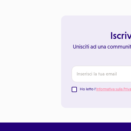
Iscri
Unisciti ad una communit
Ho letto l'
Informativa sulla Priv