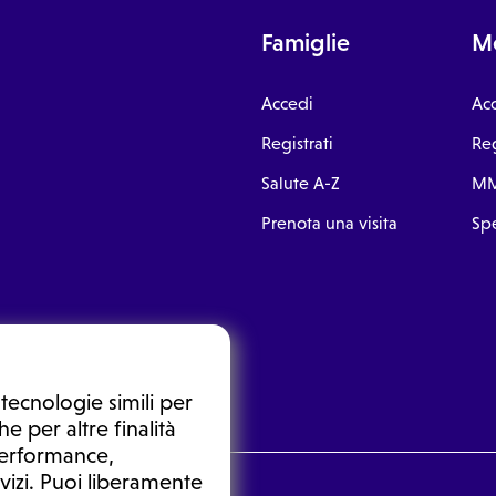
Famiglie
Me
Accedi
Ac
Registrati
Reg
Salute A-Z
MM
Prenota una visita
Spe
tecnologie simili per
e per altre finalità
 performance,
vizi. Puoi liberamente