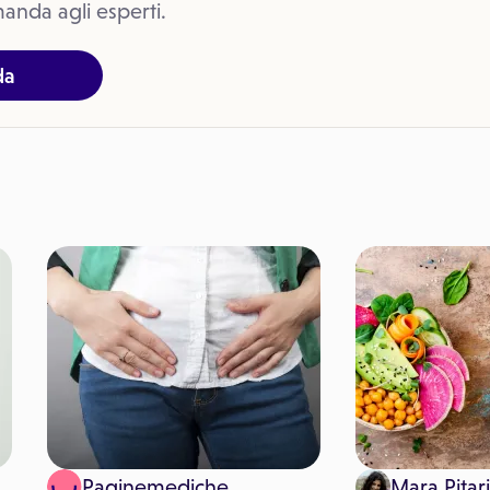
anda agli esperti.
da
Paginemediche
Mara Pitari