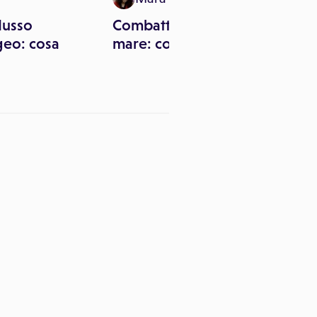
lusso
Combattere il mal di
geo: cosa
mare: come fare?