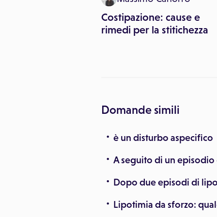
ere il mal di
Costipazione: cause e
ome fare?
rimedi per la stitichezza
Domande simili
è un disturbo aspecifico
A seguito di un episodio 
Dopo due episodi di lipo
Lipotimia da sforzo: qua