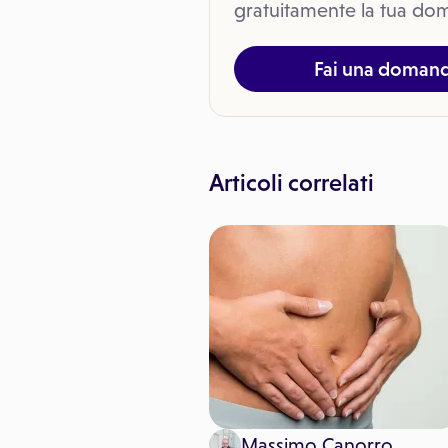
gratuitamente la tua dom
Fai una doman
Articoli correlati
 Pitari
Massimo Canorro