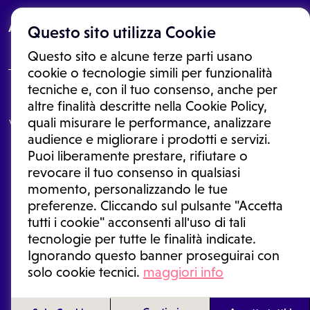
About
Questo sito utilizza Cookie
Questo sito e alcune terze parti usano
cookie o tecnologie simili per funzionalità
tecniche e, con il tuo consenso, anche per
Le informazioni proposte in questo sito non sono un consulto medico.
altre finalità descritte nella Cookie Policy,
In nessun caso, queste informazioni sostituiscono un consulto, una
quali misurare le performance, analizzare
visita o una diagnosi formulata dal medico. Non si devono considerare
le informazioni disponibili come suggerimenti per la formulazione di
audience e migliorare i prodotti e servizi.
una diagnosi, la determinazione di un trattamento o l'assunzione o
Puoi liberamente prestare, rifiutare o
sospensione di un farmaco senza prima consultare un medico di
medicina generale o uno specialista.
revocare il tuo consenso in qualsiasi
momento, personalizzando le tue
Condizioni di utilizzo
|
Privacy Policy
|
Gestione cookie
Ⓒ 2026 | Tutti i diritti riservati.
preferenze. Cliccando sul pulsante "Accetta
tutti i cookie" acconsenti all'uso di tali
tecnologie per tutte le finalità indicate.
Ignorando questo banner proseguirai con
solo cookie tecnici.
maggiori info