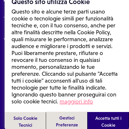
Questo sito utilizza Cookie
Questo sito e alcune terze parti usano
cookie o tecnologie simili per funzionalità
tecniche e, con il tuo consenso, anche per
Le informazioni proposte in questo sito non sono un consulto medico.
altre finalità descritte nella Cookie Policy,
In nessun caso, queste informazioni sostituiscono un consulto, una
quali misurare le performance, analizzare
visita o una diagnosi formulata dal medico. Non si devono considerare
le informazioni disponibili come suggerimenti per la formulazione di
audience e migliorare i prodotti e servizi.
una diagnosi, la determinazione di un trattamento o l'assunzione o
Puoi liberamente prestare, rifiutare o
sospensione di un farmaco senza prima consultare un medico di
medicina generale o uno specialista.
revocare il tuo consenso in qualsiasi
momento, personalizzando le tue
Condizioni di utilizzo
|
Privacy Policy
|
Gestione cookie
Ⓒ 2025 | Tutti i diritti riservati.
preferenze. Cliccando sul pulsante "Accetta
tutti i cookie" acconsenti all'uso di tali
tecnologie per tutte le finalità indicate.
Ignorando questo banner proseguirai con
solo cookie tecnici.
maggiori info
Gestisci
Solo Cookie
Accetta tutti i
Preferenze
Tecnici
Cookie