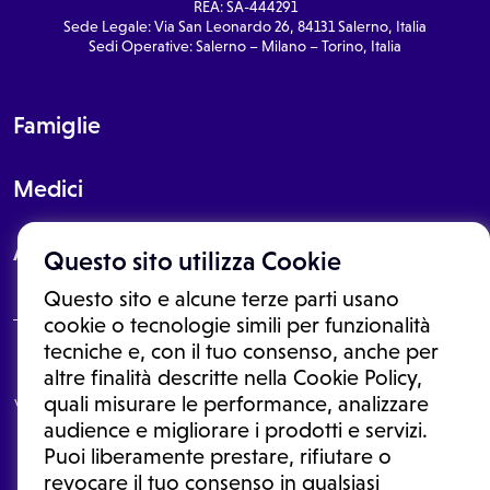
REA: SA-444291
Sede Legale: Via San Leonardo 26, 84131 Salerno, Italia
Sedi Operative: Salerno – Milano – Torino, Italia
Famiglie
Medici
About
Questo sito utilizza Cookie
Questo sito e alcune terze parti usano
cookie o tecnologie simili per funzionalità
tecniche e, con il tuo consenso, anche per
Le informazioni proposte in questo sito non sono un consulto medico.
altre finalità descritte nella Cookie Policy,
In nessun caso, queste informazioni sostituiscono un consulto, una
quali misurare le performance, analizzare
visita o una diagnosi formulata dal medico. Non si devono considerare
le informazioni disponibili come suggerimenti per la formulazione di
audience e migliorare i prodotti e servizi.
una diagnosi, la determinazione di un trattamento o l'assunzione o
Puoi liberamente prestare, rifiutare o
sospensione di un farmaco senza prima consultare un medico di
medicina generale o uno specialista.
revocare il tuo consenso in qualsiasi