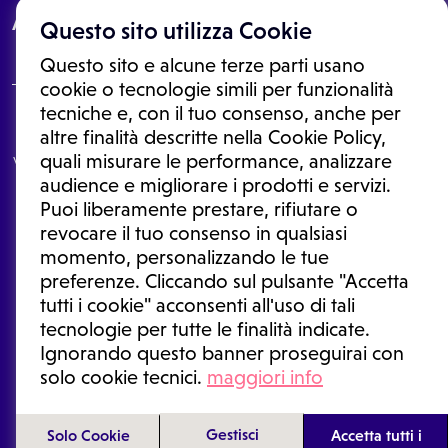
About
Questo sito utilizza Cookie
Questo sito e alcune terze parti usano
cookie o tecnologie simili per funzionalità
tecniche e, con il tuo consenso, anche per
Le informazioni proposte in questo sito non sono un consulto medico.
altre finalità descritte nella Cookie Policy,
In nessun caso, queste informazioni sostituiscono un consulto, una
quali misurare le performance, analizzare
visita o una diagnosi formulata dal medico. Non si devono considerare
le informazioni disponibili come suggerimenti per la formulazione di
audience e migliorare i prodotti e servizi.
una diagnosi, la determinazione di un trattamento o l'assunzione o
Puoi liberamente prestare, rifiutare o
sospensione di un farmaco senza prima consultare un medico di
medicina generale o uno specialista.
revocare il tuo consenso in qualsiasi
momento, personalizzando le tue
Condizioni di utilizzo
|
Privacy Policy
|
Gestione cookie
Ⓒ 2026 | Tutti i diritti riservati.
preferenze. Cliccando sul pulsante "Accetta
tutti i cookie" acconsenti all'uso di tali
tecnologie per tutte le finalità indicate.
Ignorando questo banner proseguirai con
solo cookie tecnici.
maggiori info
Gestisci
Solo Cookie
Accetta tutti i