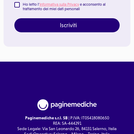
Ho letto l'
Informativa sulla Privacy
e acconsento al
trattamento dei miei dati personali
Iscriviti
Paginemediche s.r.l. SB
| P.IVA: IT05418080650
REA: SA-444291
Sede Legale: Via San Leonardo 26, 84131 Salerno, Italia
Sedi Operative: Salerno – Milano – Torino, Italia