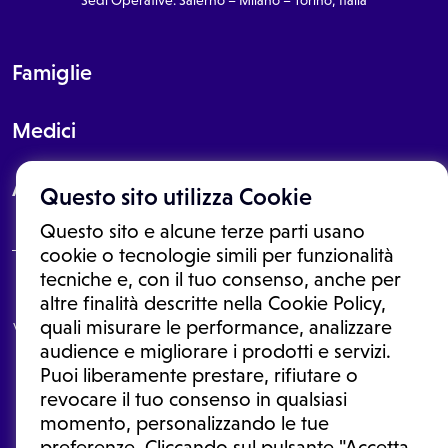
Famiglie
Medici
About
Questo sito utilizza Cookie
Questo sito e alcune terze parti usano
cookie o tecnologie simili per funzionalità
tecniche e, con il tuo consenso, anche per
Le informazioni proposte in questo sito non sono un consulto medico.
altre finalità descritte nella Cookie Policy,
In nessun caso, queste informazioni sostituiscono un consulto, una
quali misurare le performance, analizzare
visita o una diagnosi formulata dal medico. Non si devono considerare
le informazioni disponibili come suggerimenti per la formulazione di
audience e migliorare i prodotti e servizi.
una diagnosi, la determinazione di un trattamento o l'assunzione o
Puoi liberamente prestare, rifiutare o
sospensione di un farmaco senza prima consultare un medico di
medicina generale o uno specialista.
revocare il tuo consenso in qualsiasi
momento, personalizzando le tue
Condizioni di utilizzo
|
Privacy Policy
|
Gestione cookie
Ⓒ 2026 | Tutti i diritti riservati.
preferenze. Cliccando sul pulsante "Accetta