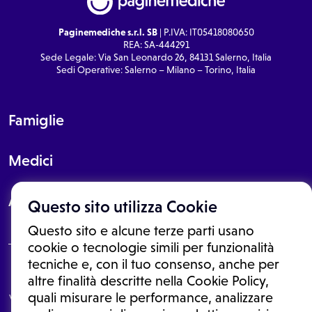
Paginemediche s.r.l. SB
| P.IVA: IT05418080650
REA: SA-444291
Sede Legale: Via San Leonardo 26, 84131 Salerno, Italia
Sedi Operative: Salerno – Milano – Torino, Italia
Famiglie
Medici
About
Questo sito utilizza Cookie
Questo sito e alcune terze parti usano
cookie o tecnologie simili per funzionalità
tecniche e, con il tuo consenso, anche per
Le informazioni proposte in questo sito non sono un consulto medico.
altre finalità descritte nella Cookie Policy,
In nessun caso, queste informazioni sostituiscono un consulto, una
quali misurare le performance, analizzare
visita o una diagnosi formulata dal medico. Non si devono considerare
le informazioni disponibili come suggerimenti per la formulazione di