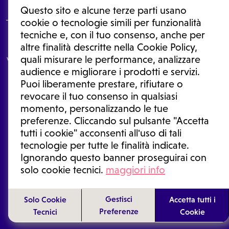
Questo sito e alcune terze parti usano
cookie o tecnologie simili per funzionalità
tecniche e, con il tuo consenso, anche per
Le informazioni proposte in questo sito non sono un consulto medico.
altre finalità descritte nella Cookie Policy,
In nessun caso, queste informazioni sostituiscono un consulto, una
quali misurare le performance, analizzare
visita o una diagnosi formulata dal medico. Non si devono considerare
le informazioni disponibili come suggerimenti per la formulazione di
audience e migliorare i prodotti e servizi.
una diagnosi, la determinazione di un trattamento o l'assunzione o
Puoi liberamente prestare, rifiutare o
sospensione di un farmaco senza prima consultare un medico di
medicina generale o uno specialista.
revocare il tuo consenso in qualsiasi
momento, personalizzando le tue
Condizioni di utilizzo
|
Privacy Policy
|
Gestione cookie
Ⓒ 2025 | Tutti i diritti riservati.
preferenze. Cliccando sul pulsante "Accetta
tutti i cookie" acconsenti all'uso di tali
tecnologie per tutte le finalità indicate.
Ignorando questo banner proseguirai con
solo cookie tecnici.
maggiori info
Gestisci
Solo Cookie
Accetta tutti i
Preferenze
Tecnici
Cookie